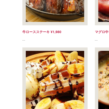
牛ロースステーキ ¥1,980
マグロ中
…
…