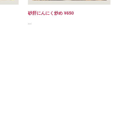
砂肝にんにく炒め ¥650
…