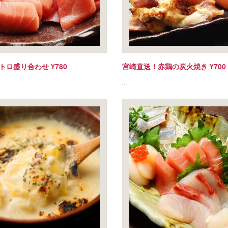
トロ盛り合わせ ¥780
宮崎直送！赤鶏の炭火焼き ¥700
…