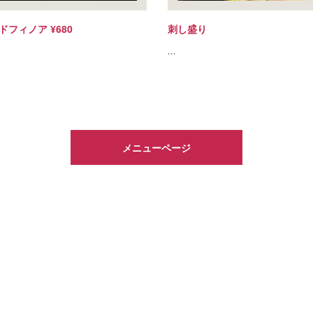
フィノア ¥680
刺し盛り
…
メニューページ